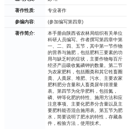
著作性质
:
专业著作
参编内容
:
(参加编写第四章)
著作简介
:
本手册由陕西省农林局组织有关单位
科研人员编写。作者撰写第四章中第
一、二、四、五节，其中第一节作物
的营养与施肥，包括肥料三要素的功
用与缺乏时的症状，主要作物每百斤
经济产品吸收氮磷钾的数量。第二节
为农家肥料，包括圈粪和其它牲畜圈
粪、人粪尿、堆肥、污水、主要农家
肥料肥分含量和人畜粪尿年排泄量
表。第四节为化学肥料，包括氮，
磷、钾等化肥的特性、施用方法和应
注意事项、主要化肥养分含量以及主
要肥料能否混合施用表。第五节为肥
水，简要说明了肥水的特性，存藏条
件，检验方法，使用技术。